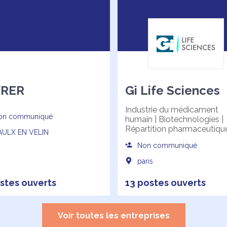
FRER
Gi Life Sciences
Industrie du médicament
n communiqué
humain | Biotechnologies |
Répartition pharmaceutiqu
ULX EN VELIN
Non communiqué
paris
stes ouverts
13 postes ouverts
Voir toutes les entreprises