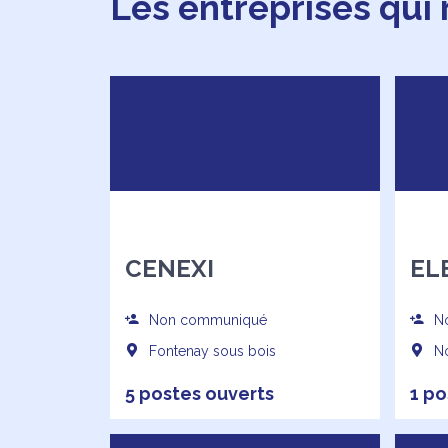
Les entreprises qui
CENEXI
EL
Non communiqué
No
Fontenay sous bois
No
5 postes ouverts
1 po