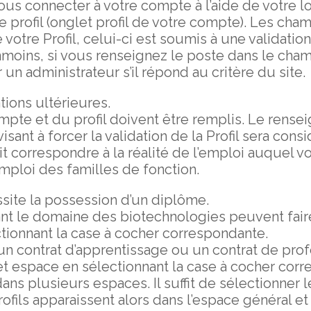
ous connecter à votre compte à l’aide de votre l
 profil (onglet profil de votre compte). Les cha
votre Profil, celui-ci est soumis à une validatio
nmoins, si vous renseignez le poste dans le cha
r un administrateur s’il répond au critère du site.
ions ultérieures.
mpte et du profil doivent être remplis. Le ren
visant à forcer la validation de la Profil sera co
t correspondre à la réalité de l’emploi auquel v
mploi des familles de fonction.
site la possession d’un diplôme.
ant le domaine des biotechnologies peuvent faire
tionnant la case à cocher correspondante.
un contrat d’apprentissage ou un contrat de profe
et espace en sélectionnant la case à cocher cor
 dans plusieurs espaces. Il suffit de sélectionner 
rofils apparaissent alors dans l’espace général 