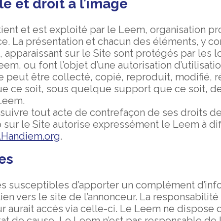
e et droit à l’image
ient et est exploité par le Leem, organisation p
e. La présentation et chacun des éléments, y c
apparaissant sur le Site sont protégés par les lo
em, ou font l’objet d’une autorisation d’utilisatio
eut être collecté, copié, reproduit, modifié, r
 ce soit, sous quelque support que ce soit, de f
 Leem.
uivre tout acte de contrefaçon de ses droits de 
sur le Site autorise expressément le Leem à diff
Handiem.org
.
tes
sites susceptibles d’apporter un complément d’inf
lien vers le site de l’annonceur. La responsabili
ateur aurait accès via celle-ci. Le Leem ne dispo
tat de cause, Le Leem n’est pas responsable de l’