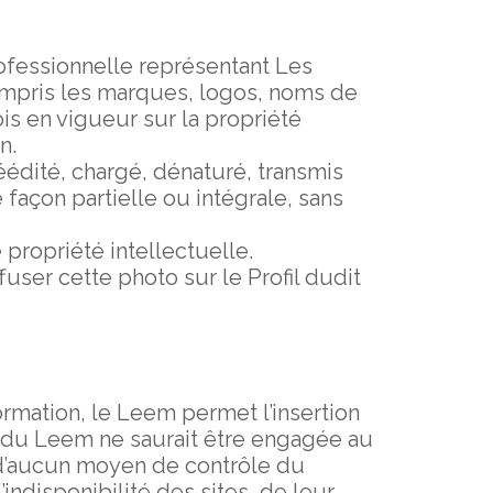
rofessionnelle représentant Les
ompris les marques, logos, noms de
is en vigueur sur la propriété
n.
éédité, chargé, dénaturé, transmis
açon partielle ou intégrale, sans
propriété intellectuelle.
user cette photo sur le Profil dudit
ormation, le Leem permet l’insertion
té du Leem ne saurait être engagée au
se d’aucun moyen de contrôle du
indisponibilité des sites, de leur