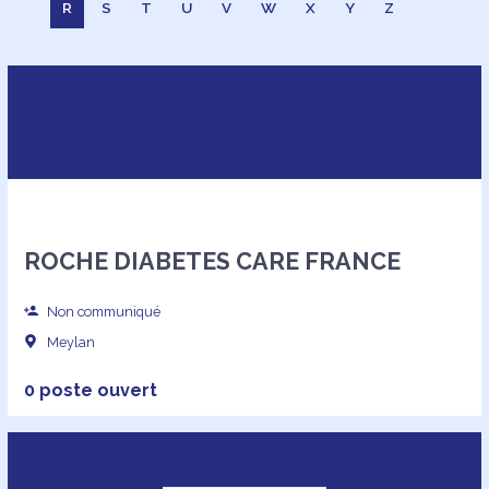
R
S
T
U
V
W
X
Y
Z
ROCHE DIABETES CARE FRANCE
Non communiqué
Meylan
0 poste ouvert