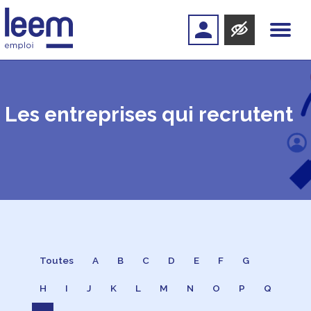
Les entreprises qui recrutent
Toutes
A
B
C
D
E
F
G
H
I
J
K
L
M
N
O
P
Q