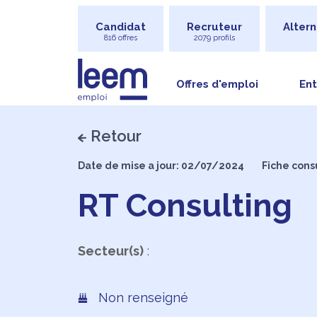
Candidat
Recruteur
Altern
816 offres
2079 profils
Offres d'emploi
Ent
Retour
Date de mise a jour: 02/07/2024
Fiche cons
RT Consulting
Secteur(s)
:
Non renseigné