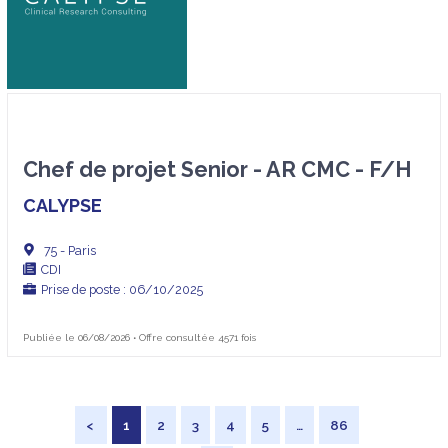
Chef de projet Senior - AR CMC - F/H
CALYPSE
75 - Paris
CDI
Prise de poste : 06/10/2025
Publiée le 06/08/2026 • Offre consultée 4571 fois
<
1
2
3
4
5
…
86