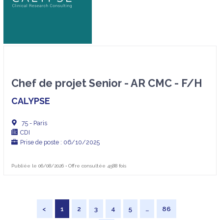
Chef de projet Senior - AR CMC - F/H
CALYPSE
75 - Paris
CDI
Prise de poste : 06/10/2025
Publiée le 06/08/2026 • Offre consultée 4588 fois
<
1
2
3
4
5
…
86