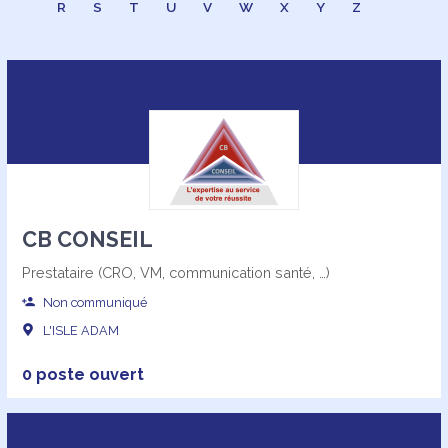
R
S
T
U
V
W
X
Y
Z
CB CONSEIL
Prestataire (CRO, VM, communication santé, …)
Non communiqué
L'ISLE ADAM
0 poste ouvert