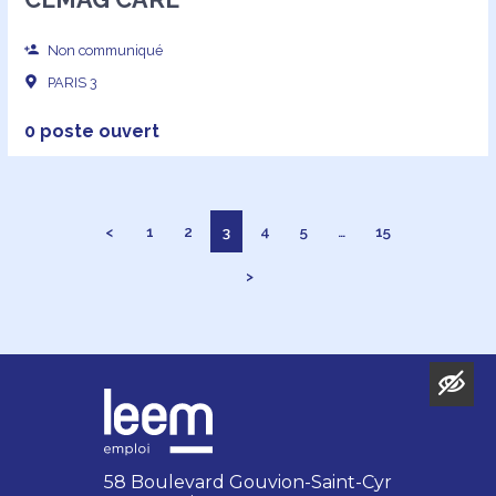
Non communiqué
PARIS 3
0 poste ouvert
<
1
2
3
4
5
…
15
>
58 Boulevard Gouvion-Saint-Cyr