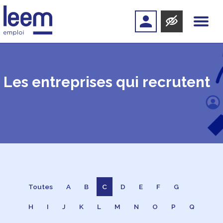
Les entreprises qui recrutent
Toutes
A
B
C
D
E
F
G
H
I
J
K
L
M
N
O
P
Q