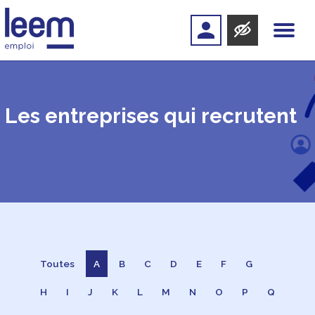
Les entreprises qui recrutent
Toutes
A
B
C
D
E
F
G
H
I
J
K
L
M
N
O
P
Q