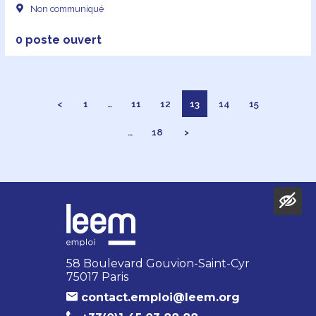
Non communiqué
0 poste ouvert
<
1
…
11
12
13
14
15
…
18
>
58 Boulevard Gouvion-Saint-Cyr
75017 Paris
contact.emploi@leem.org