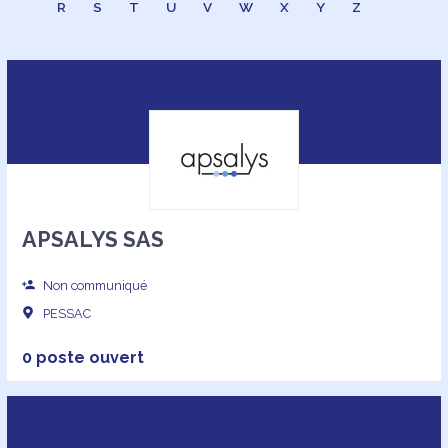
R
S
T
U
V
W
X
Y
Z
APSALYS SAS
Non communiqué
PESSAC
0 poste ouvert