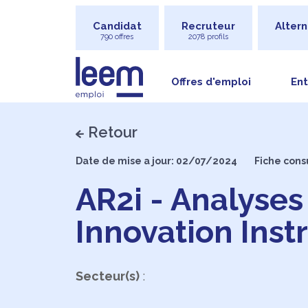
Candidat
Recruteur
Altern
790 offres
2078 profils
Offres d'emploi
Ent
Retour
Date de mise a jour: 02/07/2024
Fiche cons
AR2i - Analyse
Innovation Ins
Secteur(s)
: