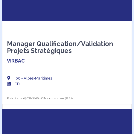
entretien avec votre futur(e) manager
si tes entretiens sont validés, on formalise
ton arrivée !
Ton profil ne correspond pas ? Tu recevras un
retour négatif sous 3 semaines.
Manager Qualification/Validation
Projets Stratégiques
VIRBAC
06 - Alpes-Maritimes
CDI
Publiée le 07/08/2026 • Offre consultée 78 fois