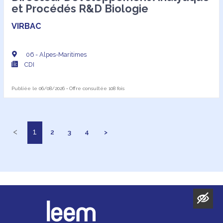
et Procédés R&D Biologie
VIRBAC
06 - Alpes-Maritimes
CDI
Publiée le 06/08/2026 • Offre consultée 108 fois
<
1
2
3
4
>