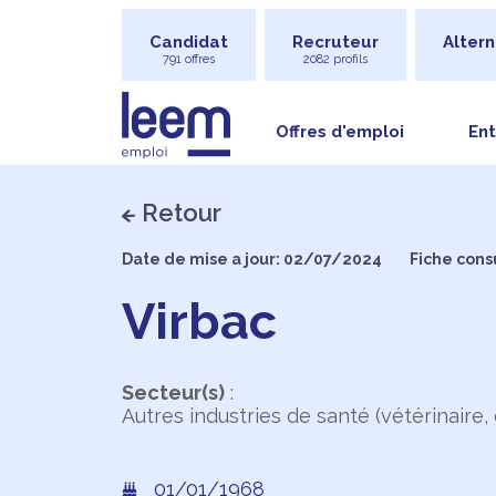
Candidat
Recruteur
Altern
791 offres
2082 profils
Offres d'emploi
Ent
Retour
Date de mise a jour: 02/07/2024
Fiche cons
Virbac
Secteur(s)
:
Autres industries de santé (vétérinaire, 
01/01/1968