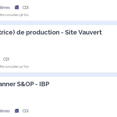
itimes
CDI
fre consultée 138 fois
rice) de production - Site Vauvert
CDI
fre consultée 147 fois
nner S&OP - IBP
itimes
CDI