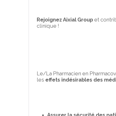
Rejoignez Aixial Group
et contri
clinique !
Le/La Pharmacien en Pharmacovig
les
effets indésirables des mé
Assurer la sécurité des pat