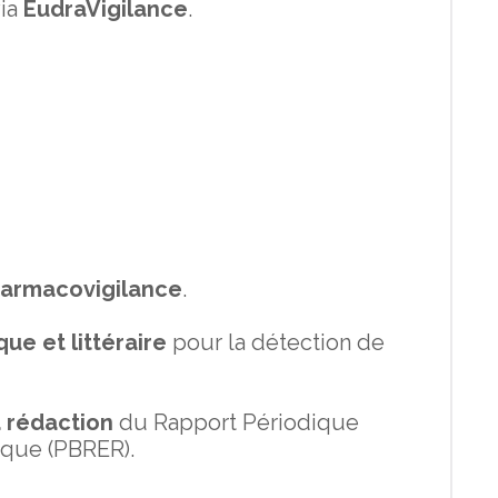
ia
EudraVigilance
.
harmacovigilance
.
que et littéraire
pour la détection de
la rédaction
du Rapport Périodique
sque (PBRER).