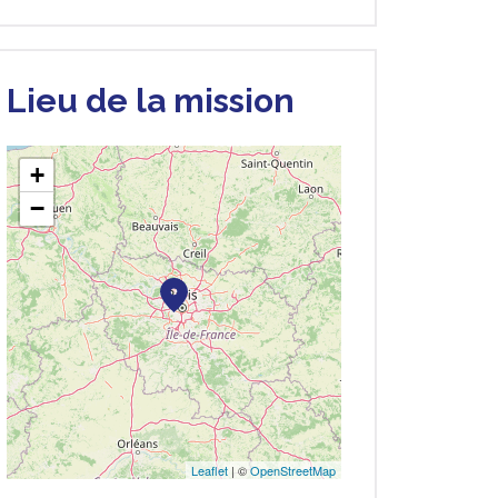
Lieu de la mission
+
−
Leaflet
| ©
OpenStreetMap