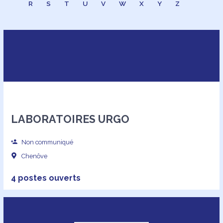
R
S
T
U
V
W
X
Y
Z
LABORATOIRES URGO
Non communiqué
Chenôve
4 postes ouverts