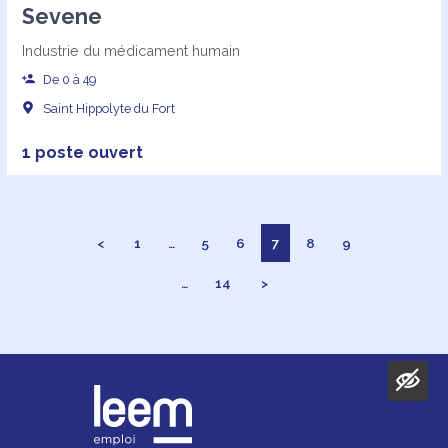
Sevene
Industrie du médicament humain
De 0 à 49
Saint Hippolyte du Fort
1 poste ouvert
<
1
…
5
6
7
8
9
…
14
>