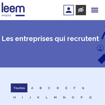
Les entreprises qui recrutent
Toutes
A
B
C
D
E
F
G
H
I
J
K
L
M
N
O
P
Q