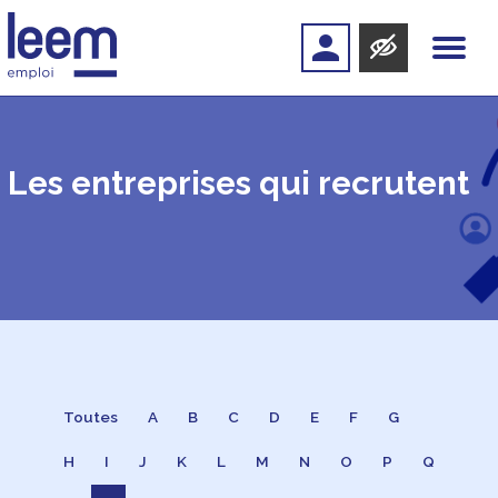
Les entreprises qui recrutent
Toutes
A
B
C
D
E
F
G
H
I
J
K
L
M
N
O
P
Q