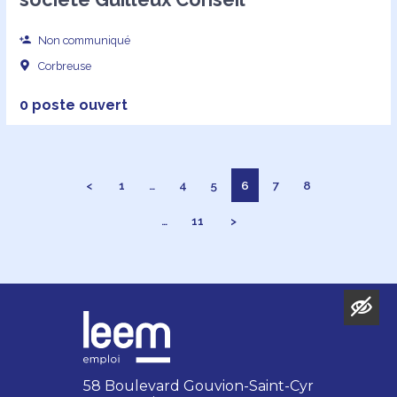
Non communiqué
Corbreuse
0 poste ouvert
<
1
…
4
5
6
7
8
…
11
>
58 Boulevard Gouvion-Saint-Cyr