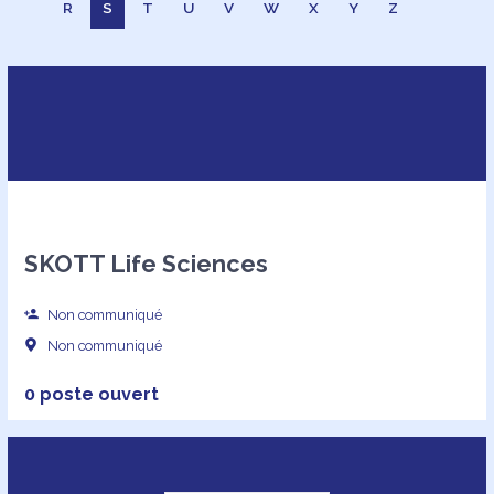
R
S
T
U
V
W
X
Y
Z
SKOTT Life Sciences
Non communiqué
Non communiqué
0 poste ouvert