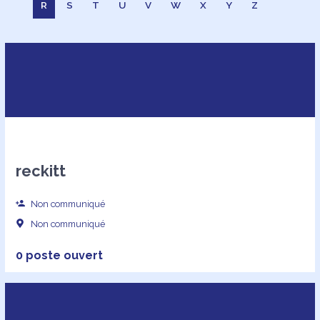
R
S
T
U
V
W
X
Y
Z
reckitt
Non communiqué
Non communiqué
0 poste ouvert