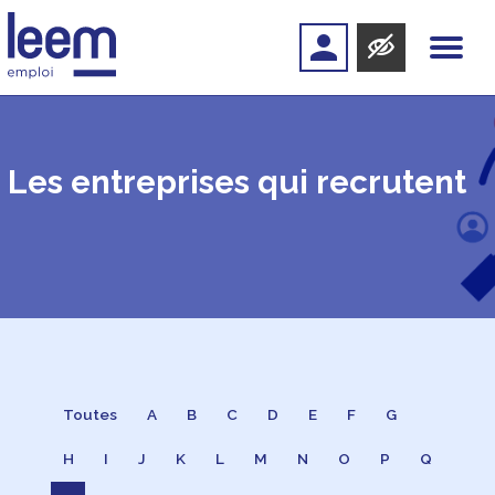
Les entreprises qui recrutent
Toutes
A
B
C
D
E
F
G
H
I
J
K
L
M
N
O
P
Q