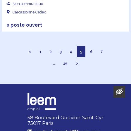
Non communiqué
Carcassonne Cedex
0 poste ouvert
<
1
2
3
4
5
6
7
…
15
>
58 Boulevard Gouvion-Saint-Cyr
75017 Paris