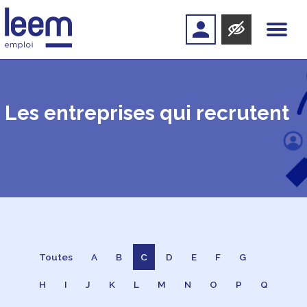
Les entreprises qui recrutent
Toutes
A
B
C
D
E
F
G
H
I
J
K
L
M
N
O
P
Q