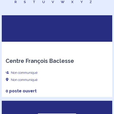
R
S
T
U
V
W
X
Y
Z
Centre François Baclesse
Non communiqué
Non communiqué
0 poste ouvert