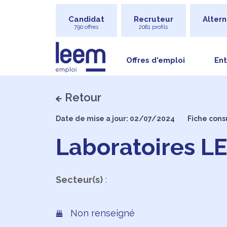
Candidat
Recruteur
Altern
790 offres
2081 profils
Offres d'emploi
Ent
Retour
Date de mise a jour: 02/07/2024
Fiche cons
Laboratoires 
Secteur(s)
:
Non renseigné