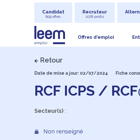
Candidat
Recruteur
Altern
809 offres
2078 profils
Offres d'emploi
Ent
Retour
Date de mise a jour: 02/07/2024
Fiche cons
RCF ICPS / RC
Secteur(s)
:
Non renseigné