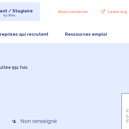
ant / Stagiaire
Nous contacter
Leem.org
63 offres
reprises qui recrutent
Ressources emploi
ultée 951 fois
1
1
Non renseigné
F