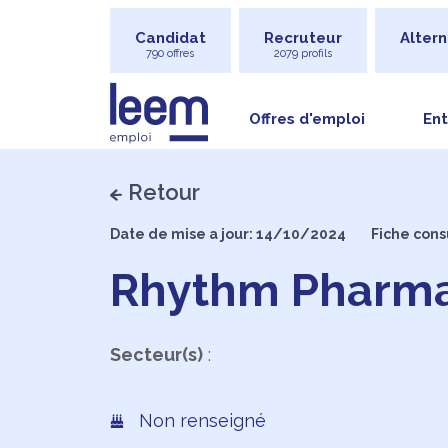
Candidat
Recruteur
Altern
790 offres
2079 profils
Offres d'emploi
Ent
Retour
Date de mise a jour: 14/10/2024
Fiche cons
Rhythm Pharma
Secteur(s)
:
Non renseigné