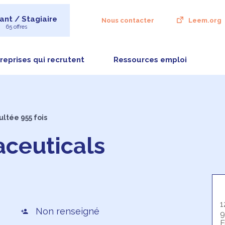
ant / Stagiaire
Nous contacter
Leem.org
65 offres
reprises qui recrutent
Ressources emploi
ultée 955 fois
ceuticals
1
Non renseigné
9
F