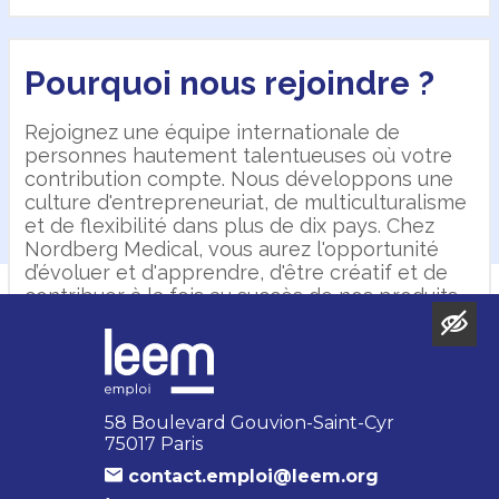
Pourquoi nous rejoindre ?
Rejoignez une équipe internationale de
Nos offres
personnes hautement talentueuses où votre
contribution compte. Nous développons une
culture d'entrepreneuriat, de multiculturalisme
Pas d'offre pour cette entreprise.
et de flexibilité dans plus de dix pays. Chez
Nordberg Medical, vous aurez l'opportunité
d’évoluer et d'apprendre, d'être créatif et de
contribuer à la fois au succès de nos produits
et de notre entreprise.
58 Boulevard Gouvion-Saint-Cyr
75017 Paris
contact.emploi@leem.org