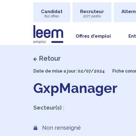
Candidat
Recruteur
Altern
812 offres
2077 profils
Offres d'emploi
Ent
Retour
Date de mise a jour: 02/07/2024
Fiche cons
GxpManager
Secteur(s)
:
Non renseigné