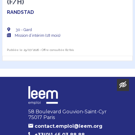
(F/H)
fait souvent la différence.
RANDSTAD
30 - Gard
Mission d’intérim (18 mois)
Publiée le 29/07/2026 • Offre consultée 82 fois
58 Boulevard Gouvion-Saint-Cyr
75017 Paris
contact.emploi@leem.org
+33(0)1 45 03 88 88