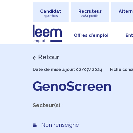
Candidat
Recruteur
Altern
790 offres
2081 profils
Offres d'emploi
Ent
Retour
Date de mise a jour: 02/07/2024
Fiche cons
GenoScreen
Secteur(s)
:
Non renseigné