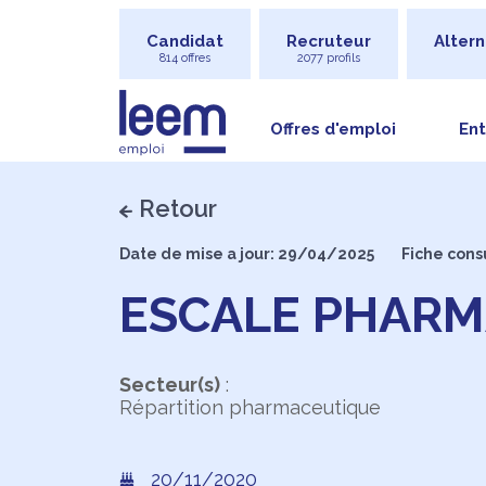
Candidat
Recruteur
Altern
814 offres
2077 profils
Offres d'emploi
Ent
Retour
Date de mise a jour: 29/04/2025
Fiche cons
ESCALE PHAR
Secteur(s)
:
Répartition pharmaceutique
20/11/2020