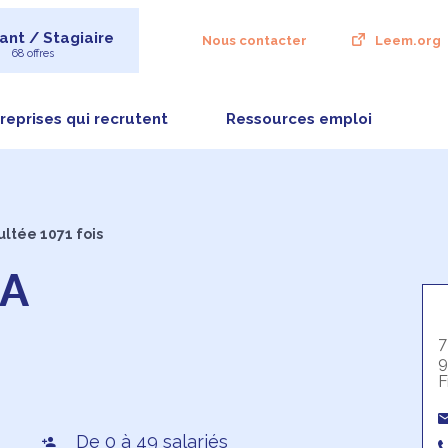
ant / Stagiaire
Nous contacter
Leem.org
68 offres
reprises qui recrutent
Ressources emploi
ultée 1071 fois
MA
7
9
F
De 0 à 49 salariés