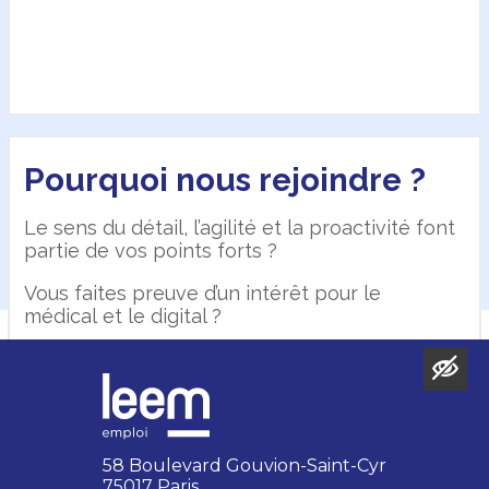
Pourquoi nous rejoindre ?
Nos offres
Le sens du détail, l’agilité et la proactivité font
partie de vos points forts ?
Pas d'offre pour cette entreprise.
Vous faites preuve d’un intérêt pour le
médical et le digital ?
Vous souhaitez vous développer
professionnellement rapidement auprès d’une
équipe dynamique et engagée ?
Si la réponse est oui à cette question,
58 Boulevard Gouvion-Saint-Cyr
n'hésitez pas à nous rejoindre !
75017 Paris