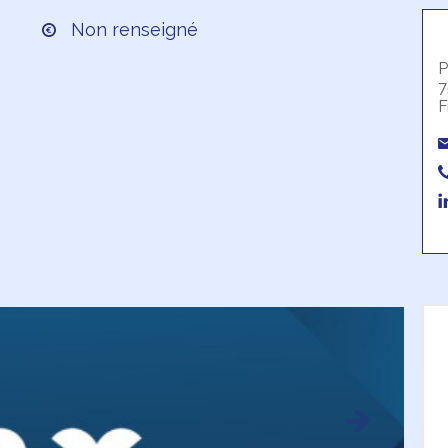
Non renseigné
P
7
F
Next