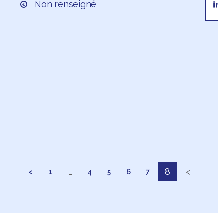
Non renseigné
…
8
<
<
1
4
5
6
7