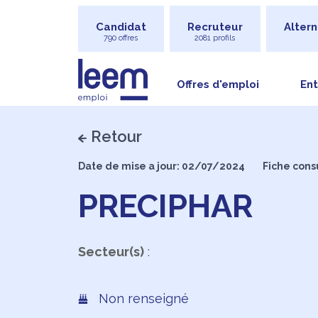
Candidat
Recruteur
Altern
790 offres
2081 profils
Offres d'emploi
Ent
Retour
Date de mise a jour: 02/07/2024
Fiche cons
PRECIPHAR
Secteur(s)
:
Non renseigné