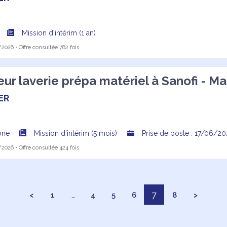
Mission d’intérim (1 an)
2026 • Offre consultée 782 fois
ur laverie prépa matériel à Sanofi - Mar
ER
ône
Mission d’intérim (5 mois)
Prise de poste : 17/06/2
2026 • Offre consultée 424 fois
…
7
<
1
4
5
6
8
>