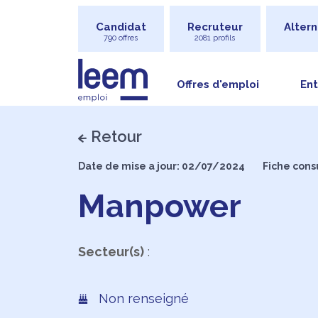
Candidat
Recruteur
Altern
790 offres
2081 profils
Offres d'emploi
Ent
Retour
Date de mise a jour: 02/07/2024
Fiche cons
Manpower
Secteur(s)
:
Non renseigné