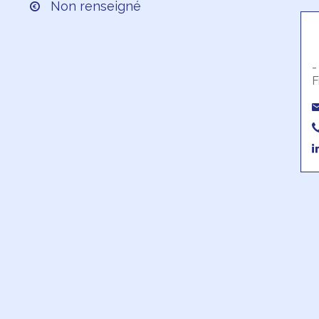
Non renseigné
-
F