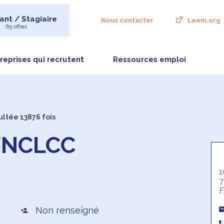
ant / Stagiaire
Nous contacter
Leem.org
65 offres
reprises qui recrutent
Ressources emploi
ultée 13876 fois
FNCLCC
1
7
F
Non renseigné