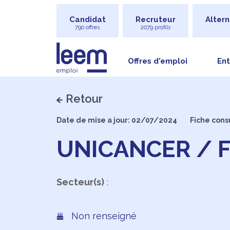
Candidat
Recruteur
Altern
790 offres
2079 profils
Offres d'emploi
Ent
Retour
Date de mise a jour: 02/07/2024
Fiche cons
UNICANCER / 
Secteur(s)
:
Non renseigné