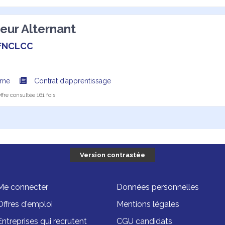
eur Alternant
FNCLCC
arne
Contrat d’apprentissage
fre consultée 161 fois
Version contrastée
Me connecter
Données personnelles
Offres d'emploi
Mentions légales
Entreprises qui recrutent
CGU candidats