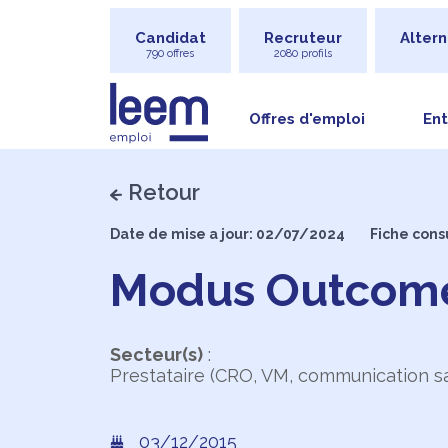
Candidat
Recruteur
Altern
790 offres
2080 profils
Offres d'emploi
Ent
Retour
Date de mise a jour: 02/07/2024
Fiche cons
Modus Outcom
Secteur(s)
:
Prestataire (CRO, VM, communication sa
03/12/2015