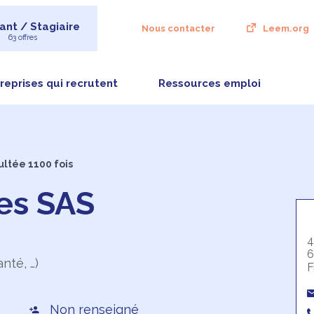
ant / Stagiaire
Nous contacter
Leem.org
63 offres
reprises qui recrutent
Ressources emploi
ultée 1100 fois
es SAS
4
6
nté, …)
F
Non renseigné